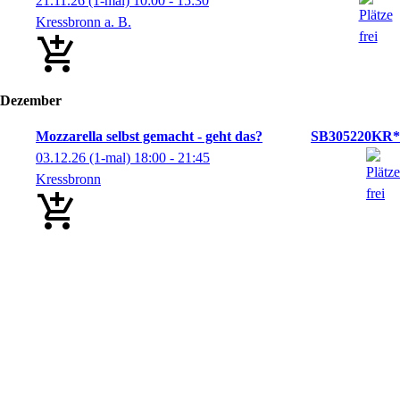
21.11.26
(1-mal)
10:00
- 15:30
Kressbronn a. B.
Dezember
Mozzarella selbst gemacht - geht das?
SB305220KR*
03.12.26
(1-mal)
18:00
- 21:45
Kressbronn