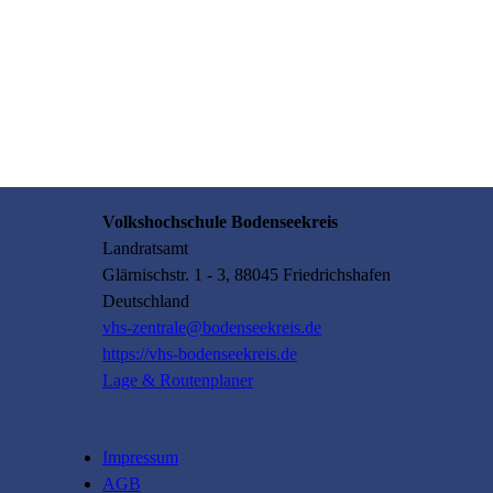
Volkshochschule Bodenseekreis
Landratsamt
Glärnischstr.
1 - 3
, 88045
Friedrichshafen
Deutschland
vhs-zentrale@bodenseekreis.de
https://vhs-bodenseekreis.de
Lage & Routenplaner
Impressum
AGB