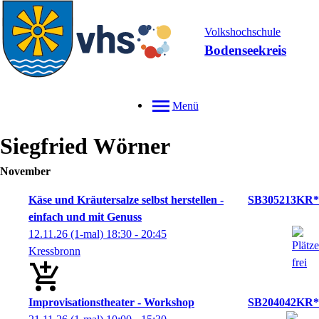
Volkshochschule
Bodenseekreis
Menü
Siegfried
Wörner
November
Käse und Kräutersalze selbst herstellen -
SB305213KR*
einfach und mit Genuss
12.11.26
(1-mal)
18:30
- 20:45
Kressbronn
Improvisationstheater - Workshop
SB204042KR*