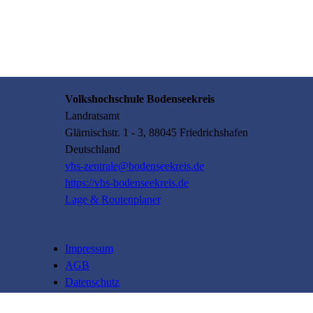
Volkshochschule Bodenseekreis
Landratsamt
Glärnischstr.
1 - 3
, 88045
Friedrichshafen
Deutschland
vhs-zentrale@bodenseekreis.de
https://vhs-bodenseekreis.de
Lage & Routenplaner
Impressum
AGB
Datenschutz
Widerrufsbelehrung