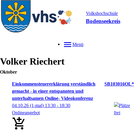
Volkshochschule
Bodenseekreis
Menü
Volker
Riechert
Oktober
Einkommensteuererklärung verständlich
SB103016OL*
gemacht - in einer entspannten und
unterhaltsamen Online- Videokonferenz
04.10.26
(1-mal)
13:30
- 18:30
Onlineangebot