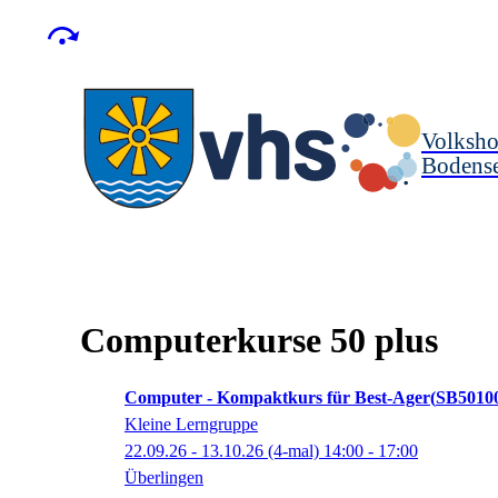
Volksho
Bodense
Computerkurse 50 plus
Computer - Kompaktkurs für Best-Ager
SB5010
Kleine Lerngruppe
22.09.26 - 13.10.26
(4-mal)
14:00
- 17:00
Überlingen