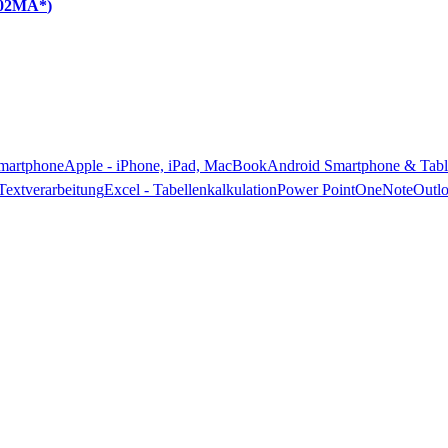
002MA*
martphone
Apple - iPhone, iPad, MacBook
Android Smartphone & Tabl
Textverarbeitung
Excel - Tabellenkalkulation
Power Point
OneNote
Outl