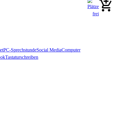
et
PC-Sprechstunde
Social Media
Computer
ook
Tastaturschreiben