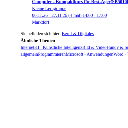
Computer - Kompaktkurs für Best-Ager
SB501
Kleine Lerngruppe
06.11.26 - 27.11.26
(4-mal)
14:00
- 17:00
Markdorf
Beruf & Digitales
Ähnliche Themen
Internet
KI - Künstliche Intelligenz
Bild & Video
Handy & S
allgemein
Programmieren
Microsoft - Anwendungen
Word - 