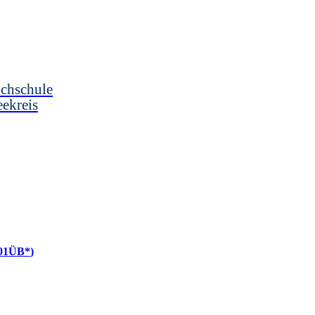
chschule
ekreis
01ÜB*