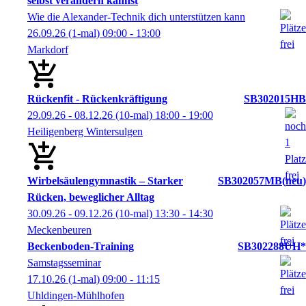
selbst verändern kannst
Wie die Alexander-Technik dich unterstützen kann
26.09.26
(1-mal)
09:00
- 13:00
Markdorf
Rückenfit - Rückenkräftigung
SB302015HB
29.09.26 - 08.12.26
(10-mal)
18:00
- 19:00
Heiligenberg Wintersulgen
Wirbelsäulengymnastik – Starker
SB302057MB
neu
Rücken, beweglicher Alltag
30.09.26 - 09.12.26
(10-mal)
13:30
- 14:30
Meckenbeuren
Beckenboden-Training
SB302288UH*
Samstagsseminar
17.10.26
(1-mal)
09:00
- 11:15
Uhldingen-Mühlhofen