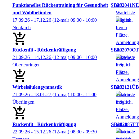
Funktionelles Rückentraining für Gesundheit
SB302041NE
und Wohlbefinden
17.09.26 - 17.12.26
(12-mal)
09:00
- 10:00
Neukirch
Rückenfit - Rückenkräftigung
SB302070OT
21.09.26 - 14.12.26
(12-mal)
09:00
- 10:00
Oberteuringen
Wirbelsäulengymnastik
SB302121ÜB
21.09.26 - 18.01.27
(15-mal)
10:00
- 11:00
Überlingen
Rückenfit - Rückenkräftigung
SB302085TT
22.09.26 - 15.12.26
(12-mal)
08:30
- 09:30