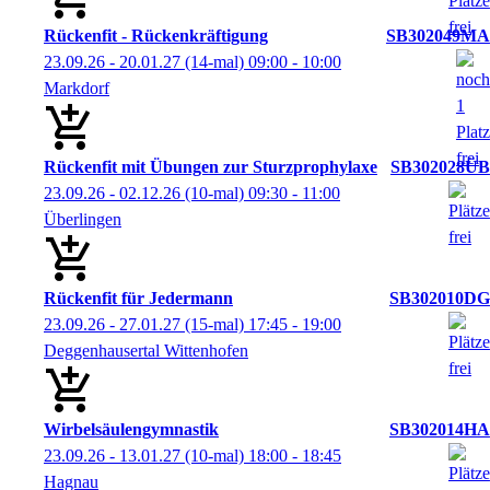
Rückenfit - Rückenkräftigung
SB302049MA
23.09.26 - 20.01.27
(14-mal)
09:00
- 10:00
Markdorf
Rückenfit mit Übungen zur Sturzprophylaxe
SB302028ÜB
23.09.26 - 02.12.26
(10-mal)
09:30
- 11:00
Überlingen
Rückenfit für Jedermann
SB302010DG
23.09.26 - 27.01.27
(15-mal)
17:45
- 19:00
Deggenhausertal Wittenhofen
Wirbelsäulengymnastik
SB302014HA
23.09.26 - 13.01.27
(10-mal)
18:00
- 18:45
Hagnau