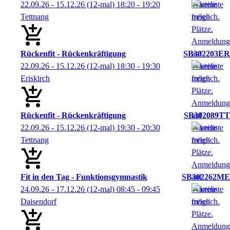
22.09.26 - 15.12.26
(12-mal)
18:20
- 19:20
Tettnang
Rückenfit - Rückenkräftigung
SB302203ER
22.09.26 - 15.12.26
(12-mal)
18:30
- 19:30
Eriskirch
Rückenfit - Rückenkräftigung
SB302089TT
22.09.26 - 15.12.26
(12-mal)
19:30
- 20:30
Tettnang
Fit in den Tag - Funktionsgymnastik
SB302262ME
24.09.26 - 17.12.26
(12-mal)
08:45
- 09:45
Daisendorf