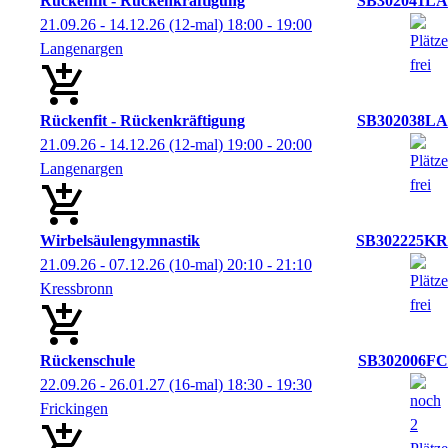
Rückenfit - Rückenkräftigung
SB302041LA
21.09.26 - 14.12.26
(12-mal)
18:00
- 19:00
Langenargen
Rückenfit - Rückenkräftigung
SB302038LA
21.09.26 - 14.12.26
(12-mal)
19:00
- 20:00
Langenargen
Wirbelsäulengymnastik
SB302225KR
21.09.26 - 07.12.26
(10-mal)
20:10
- 21:10
Kressbronn
Rückenschule
SB302006FC
22.09.26 - 26.01.27
(16-mal)
18:30
- 19:30
Frickingen