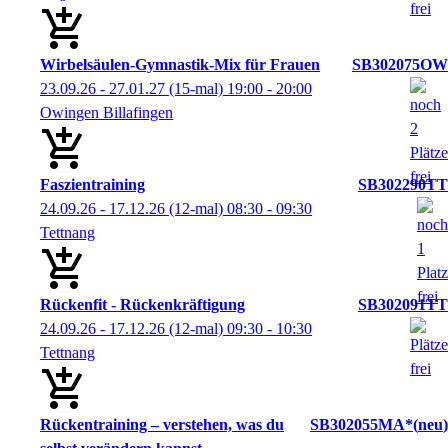
Wirbelsäulen-Gymnastik-Mix für Frauen
SB302075OW
23.09.26 - 27.01.27
(15-mal)
19:00
- 20:00
Owingen Billafingen
Faszientraining
SB302290TT
24.09.26 - 17.12.26
(12-mal)
08:30
- 09:30
Tettnang
Rückenfit - Rückenkräftigung
SB302091TT
24.09.26 - 17.12.26
(12-mal)
09:30
- 10:30
Tettnang
Rückentraining – verstehen, was du
SB302055MA*
neu