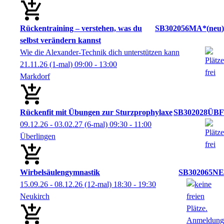
Rückentraining – verstehen, was du
SB302056MA*
neu
selbst verändern kannst
Wie die Alexander-Technik dich unterstützen kann
21.11.26
(1-mal)
09:00
- 13:00
Markdorf
Rückenfit mit Übungen zur Sturzprophylaxe
SB302028ÜBF
09.12.26 - 03.02.27
(6-mal)
09:30
- 11:00
Überlingen
Wirbelsäulengymnastik
SB302065NE
15.09.26 - 08.12.26
(12-mal)
18:30
- 19:30
Neukirch