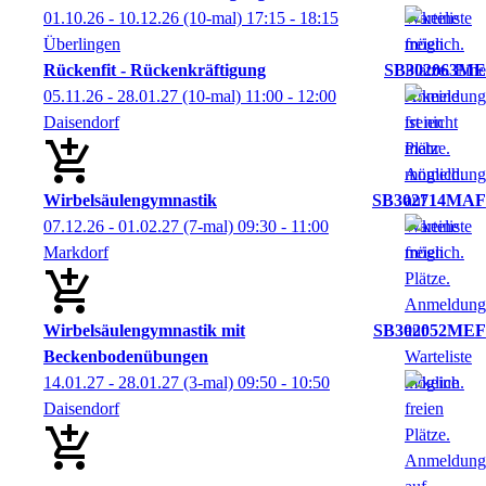
01.10.26 - 10.12.26
(10-mal)
17:15
- 18:15
Überlingen
Rückenfit - Rückenkräftigung
SB302063ME
05.11.26 - 28.01.27
(10-mal)
11:00
- 12:00
Daisendorf
Wirbelsäulengymnastik
SB302714MAF
07.12.26 - 01.02.27
(7-mal)
09:30
- 11:00
Markdorf
Wirbelsäulengymnastik mit
SB302052MEF
Beckenbodenübungen
14.01.27 - 28.01.27
(3-mal)
09:50
- 10:50
Daisendorf