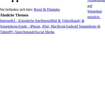
Beruf & Digitales
Ähnliche Themen
Internet
KI - Künstliche Intelligenz
Bild & Video
Handy &
Smartphone
Apple - iPhone, iPad, MacBook
Android Smartphone &
Tablet
PC-Sprechstunde
Social Media