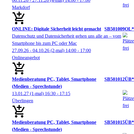
06.11.26 - 27.11.26
(4-mal)
14:00
- 17:00
Markdorf
ONLINE: Digitale Sicherheit leicht gemacht
SB501009OL*
Datenschutz und Datensicherheit gehen uns alle an – vom
Smartphone bis zum PC oder Mac
27.09.26 - 04.10.26
(2-mal)
14:00
- 17:00
Onlineangebot
Medienberatung PC, Tablet, Smartphone
SB501012ÜB*
(Medien - Sprechstunde)
13.01.27
(1-mal)
16:30
- 17:15
Überlingen
Medienberatung PC, Tablet, Smartphone
SB501015ÜB*
(Medien - Sprechstunde)