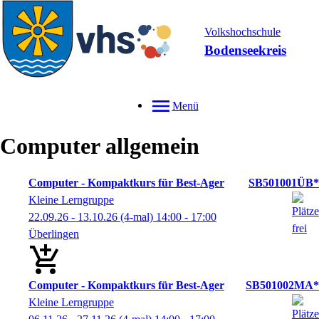
Volkshochschule
Bodenseekreis
Menü
Computer allgemein
Computer - Kompaktkurs für Best-Ager
SB501001ÜB*
Kleine Lerngruppe
22.09.26 - 13.10.26
(4-mal)
14:00
- 17:00
Überlingen
Computer - Kompaktkurs für Best-Ager
SB501002MA*
Kleine Lerngruppe