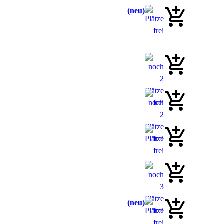
neu
neu