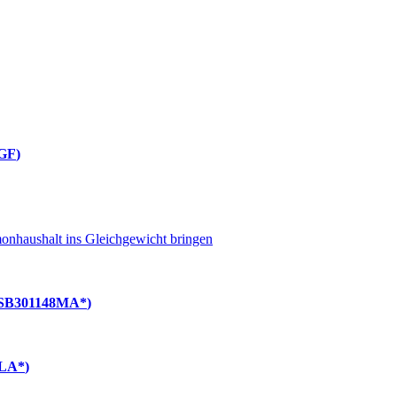
GF
nhaushalt ins Gleichgewicht bringen
SB301148MA*
7LA*