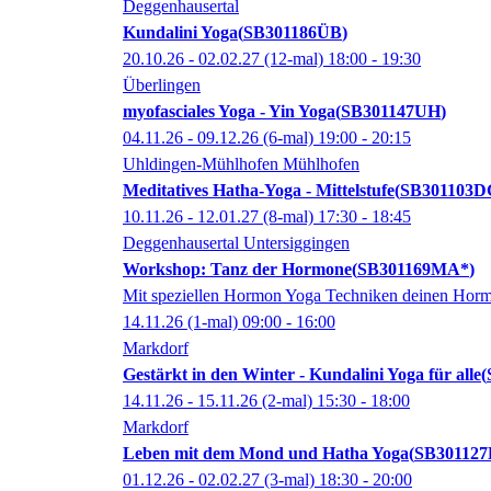
Deggenhausertal
Kundalini Yoga
SB301186ÜB
20.10.26 - 02.02.27
(12-mal)
18:00
- 19:30
Überlingen
myofasciales Yoga - Yin Yoga
SB301147UH
04.11.26 - 09.12.26
(6-mal)
19:00
- 20:15
Uhldingen-Mühlhofen Mühlhofen
Meditatives Hatha-Yoga - Mittelstufe
SB301103D
10.11.26 - 12.01.27
(8-mal)
17:30
- 18:45
Deggenhausertal Untersiggingen
Workshop: Tanz der Hormone
SB301169MA*
Mit speziellen Hormon Yoga Techniken deinen Hormo
14.11.26
(1-mal)
09:00
- 16:00
Markdorf
Gestärkt in den Winter - Kundalini Yoga für alle
14.11.26 - 15.11.26
(2-mal)
15:30
- 18:00
Markdorf
Leben mit dem Mond und Hatha Yoga
SB30112
01.12.26 - 02.02.27
(3-mal)
18:30
- 20:00