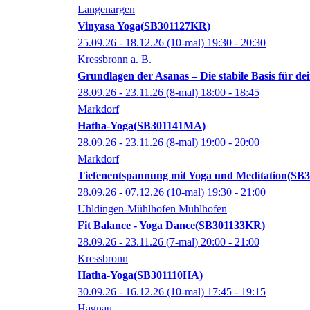
Langenargen
Vinyasa Yoga
SB301127KR
25.09.26 - 18.12.26
(10-mal)
19:30
- 20:30
Kressbronn a. B.
Grundlagen der Asanas – Die stabile Basis für de
28.09.26 - 23.11.26
(8-mal)
18:00
- 18:45
Markdorf
Hatha-Yoga
SB301141MA
28.09.26 - 23.11.26
(8-mal)
19:00
- 20:00
Markdorf
Tiefenentspannung mit Yoga und Meditation
SB3
28.09.26 - 07.12.26
(10-mal)
19:30
- 21:00
Uhldingen-Mühlhofen Mühlhofen
Fit Balance - Yoga Dance
SB301133KR
28.09.26 - 23.11.26
(7-mal)
20:00
- 21:00
Kressbronn
Hatha-Yoga
SB301110HA
30.09.26 - 16.12.26
(10-mal)
17:45
- 19:15
Hagnau