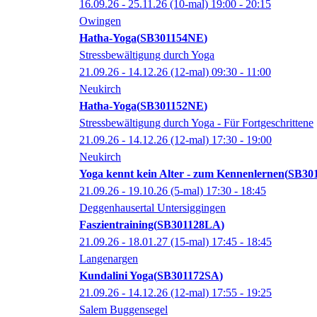
16.09.26 - 25.11.26
(10-mal)
19:00
- 20:15
Owingen
Hatha-Yoga
SB301154NE
Stressbewältigung durch Yoga
21.09.26 - 14.12.26
(12-mal)
09:30
- 11:00
Neukirch
Hatha-Yoga
SB301152NE
Stressbewältigung durch Yoga - Für Fortgeschrittene
21.09.26 - 14.12.26
(12-mal)
17:30
- 19:00
Neukirch
Yoga kennt kein Alter - zum Kennenlernen
SB30
21.09.26 - 19.10.26
(5-mal)
17:30
- 18:45
Deggenhausertal Untersiggingen
Faszientraining
SB301128LA
21.09.26 - 18.01.27
(15-mal)
17:45
- 18:45
Langenargen
Kundalini Yoga
SB301172SA
21.09.26 - 14.12.26
(12-mal)
17:55
- 19:25
Salem Buggensegel