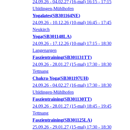
24.09.26 - 04.02.27
(16-mal)
16:15
- 17:15
Uhldingen-Mühlhofen
Yogalates
SB301164NE
24.09.26 - 10.12.26
(10-mal)
16:45
- 17:45
Neukirch
Yoga
SB301148LA
24.09.26 - 17.12.26
(10-mal)
17:15
- 18:30
Langenargen
Faszientraining
SB301131TT
24.09.26 - 28.01.27
(15-mal)
17:30
- 18:30
Tettnang
Chakra-Yoga
SB301197UH
24.09.26 - 04.02.27
(16-mal)
17:30
- 18:30
Uhldingen-Mühlhofen
Faszientraining
SB301130TT
24.09.26 - 28.01.27
(15-mal)
18:45
- 19:45
Tettnang
Faszientraining
SB301125LA
25.09.26 - 29.01.27
(15-mal)
17:30
- 18:30