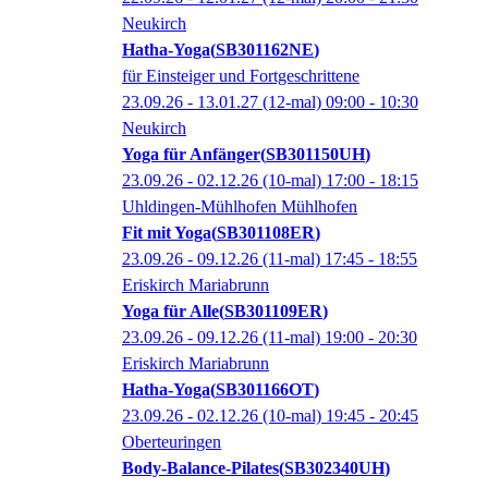
Neukirch
Hatha-Yoga
SB301162NE
für Einsteiger und Fortgeschrittene
23.09.26 - 13.01.27
(12-mal)
09:00
- 10:30
Neukirch
Yoga für Anfänger
SB301150UH
23.09.26 - 02.12.26
(10-mal)
17:00
- 18:15
Uhldingen-Mühlhofen Mühlhofen
Fit mit Yoga
SB301108ER
23.09.26 - 09.12.26
(11-mal)
17:45
- 18:55
Eriskirch Mariabrunn
Yoga für Alle
SB301109ER
23.09.26 - 09.12.26
(11-mal)
19:00
- 20:30
Eriskirch Mariabrunn
Hatha-Yoga
SB301166OT
23.09.26 - 02.12.26
(10-mal)
19:45
- 20:45
Oberteuringen
Body-Balance-Pilates
SB302340UH