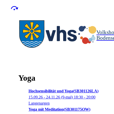
Volksho
Bodense
Yoga
Hochsensibilität und Yoga
SB301126LA
15.09.26 - 24.11.26
(9-mal)
18:30
- 20:00
Langenargen
Yoga mit Meditation
SB301175OW