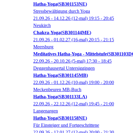
Hatha-Yoga
SB301153NE
Stressbewältigung durch Yoga
21.09.26 - 14.12.26
(12-mal)
19:15
- 20:45
Neukirch
Chakra-Yoga
SB301144ME
21.09.26 - 01.02.27
(16-mal)
20:15
- 21:15
Meersburg
Meditatives Hatha-Yoga - Mittelstufe
SB301103D
22.09.26 - 20.10.26
(5-mal)
17:30
- 18:45
Deggenhausertal Untersiggingen
Hatha-Yoga
SB301145MB
22.09.26 - 01.12.26
(10-mal)
19:00
- 20:00
Meckenbeuren MB-Buch
Hatha-Yoga
SB301133LA
22.09.26 - 22.12.26
(12-mal)
19:45
- 21:00
Langenargen
Hatha-Yoga
SB301158NE
Für Einsteiger und Fortgeschrittene
22.09.26 - 12.01.27
(12-mal)
20:00
- 21:30