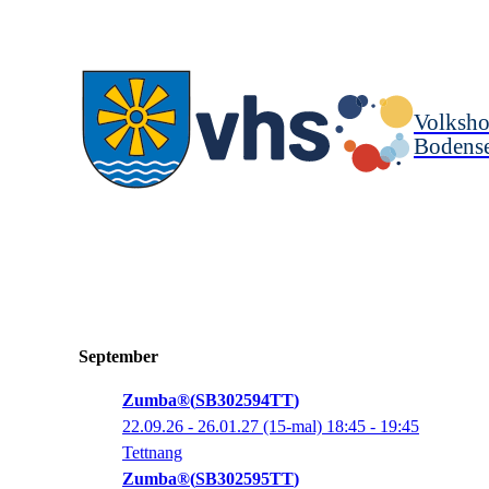
Volksho
Bodense
September
Zumba®
SB302594TT
22.09.26 - 26.01.27
(15-mal)
18:45
- 19:45
Tettnang
Zumba®
SB302595TT