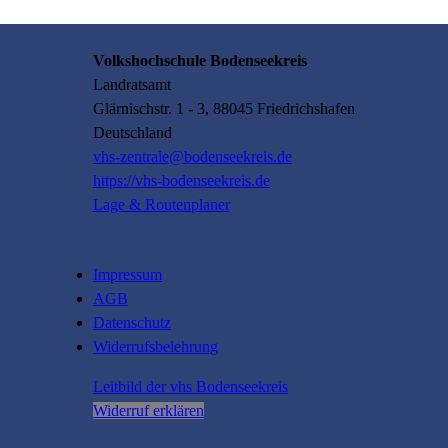
Volkshochschule Bodenseekreis
Landratsamt
Glärnischstr.
1 - 3
, 88045
Friedrichshafen
Deutschland
vhs-zentrale@bodenseekreis.de
https://vhs-bodenseekreis.de
Lage & Routenplaner
Impressum
AGB
Datenschutz
Widerrufsbelehrung
Leitbild der vhs Bodenseekreis
Widerruf erklären