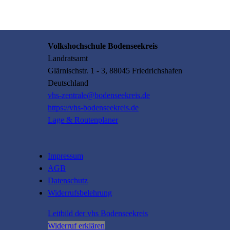
Volkshochschule Bodenseekreis
Landratsamt
Glärnischstr.
1 - 3
, 88045
Friedrichshafen
Deutschland
vhs-zentrale@bodenseekreis.de
https://vhs-bodenseekreis.de
Lage & Routenplaner
Impressum
AGB
Datenschutz
Widerrufsbelehrung
Leitbild der vhs Bodenseekreis
Widerruf erklären