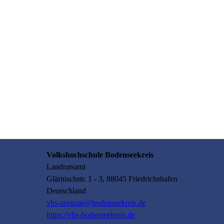
Volkshochschule Bodenseekreis
Landratsamt
Glärnischstr.
1 - 3
, 88045
Friedrichshafen
Deutschland
vhs-zentrale@bodenseekreis.de
https://vhs-bodenseekreis.de