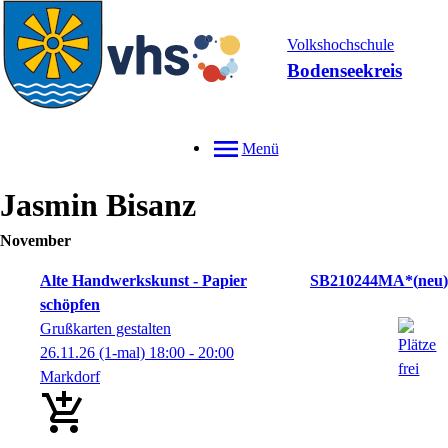
Volkshochschule
Bodenseekreis
Menü
Jasmin
Bisanz
November
Alte Handwerkskunst - Papier
SB210244MA*
neu
schöpfen
Grußkarten gestalten
26.11.26
(1-mal)
18:00
- 20:00
Markdorf