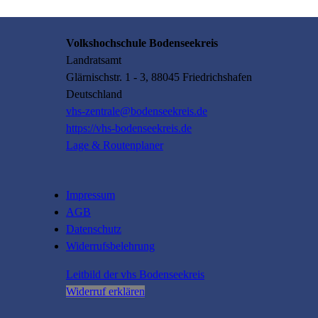
Volkshochschule Bodenseekreis
Landratsamt
Glärnischstr.
1 - 3
, 88045
Friedrichshafen
Deutschland
vhs-zentrale@bodenseekreis.de
https://vhs-bodenseekreis.de
Lage & Routenplaner
Impressum
AGB
Datenschutz
Widerrufsbelehrung
Leitbild der vhs Bodenseekreis
Widerruf erklären