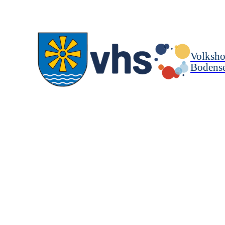
Volksho
Bodense