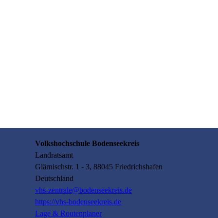
Volkshochschule Bodenseekreis
Landratsamt
Glärnischstr.
1 - 3
, 88045
Friedrichshafen
Deutschland
vhs-zentrale@bodenseekreis.de
https://vhs-bodenseekreis.de
Lage & Routenplaner