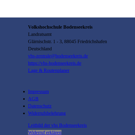
Volkshochschule Bodenseekreis
Landratsamt
Glärnischstr.
1 - 3
, 88045
Friedrichshafen
Deutschland
vhs-zentrale@bodenseekreis.de
https://vhs-bodenseekreis.de
Lage & Routenplaner
Impressum
AGB
Datenschutz
Widerrufsbelehrung
Leitbild der vhs Bodenseekreis
Widerruf erklären