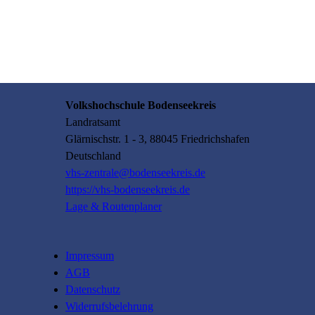
Volkshochschule Bodenseekreis
Landratsamt
Glärnischstr.
1 - 3
, 88045
Friedrichshafen
Deutschland
vhs-zentrale@bodenseekreis.de
https://vhs-bodenseekreis.de
Lage & Routenplaner
Impressum
AGB
Datenschutz
Widerrufsbelehrung