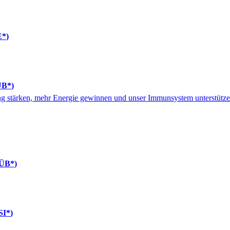
E*
ÜB*
ng stärken, mehr Energie gewinnen und unser Immunsystem unterstütz
0ÜB*
SI*