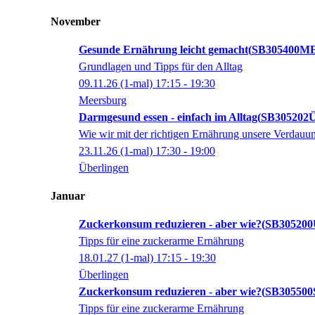
November
Gesunde Ernährung leicht gemacht
SB305400M
Grundlagen und Tipps für den Alltag
09.11.26
(1-mal)
17:15
- 19:30
Meersburg
Darmgesund essen - einfach im Alltag
SB305202
Wie wir mit der richtigen Ernährung unsere Verdauu
23.11.26
(1-mal)
17:30
- 19:00
Überlingen
Januar
Zuckerkonsum reduzieren - aber wie?
SB30520
Tipps für eine zuckerarme Ernährung
18.01.27
(1-mal)
17:15
- 19:30
Überlingen
Zuckerkonsum reduzieren - aber wie?
SB305500
Tipps für eine zuckerarme Ernährung