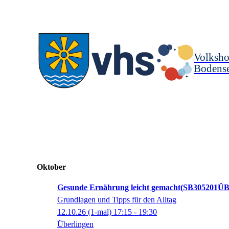
Volksho
Bodense
Oktober
Gesunde Ernährung leicht gemacht
SB305201ÜB
Grundlagen und Tipps für den Alltag
12.10.26
(1-mal)
17:15
- 19:30
Überlingen