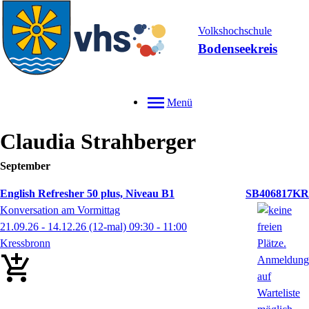
Volkshochschule
Bodenseekreis
Menü
Claudia
Strahberger
September
English Refresher 50 plus, Niveau B1
SB406817KR
Konversation am Vormittag
21.09.26 - 14.12.26
(12-mal)
09:30
- 11:00
Kressbronn