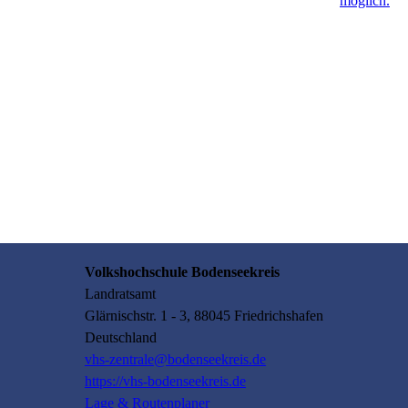
Volkshochschule Bodenseekreis
Landratsamt
Glärnischstr.
1 - 3
, 88045
Friedrichshafen
Deutschland
vhs-zentrale@bodenseekreis.de
https://vhs-bodenseekreis.de
Lage & Routenplaner