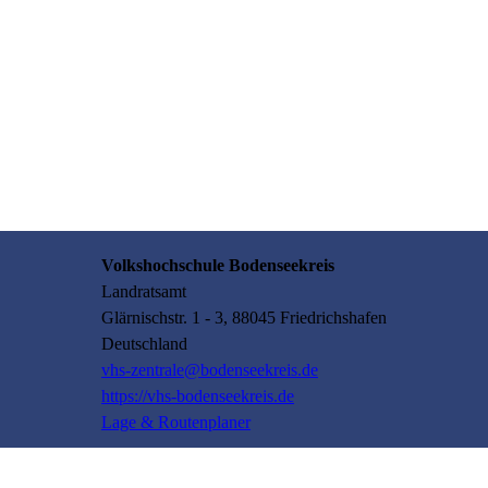
Volkshochschule Bodenseekreis
Landratsamt
Glärnischstr.
1 - 3
, 88045
Friedrichshafen
Deutschland
vhs-zentrale@bodenseekreis.de
https://vhs-bodenseekreis.de
Lage & Routenplaner