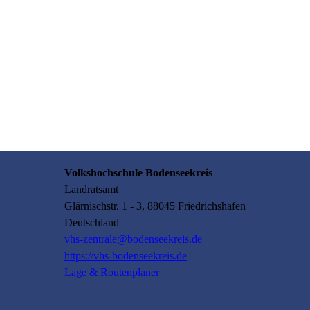
Volkshochschule Bodenseekreis
Landratsamt
Glärnischstr.
1 - 3
, 88045
Friedrichshafen
Deutschland
vhs-zentrale@bodenseekreis.de
https://vhs-bodenseekreis.de
Lage & Routenplaner