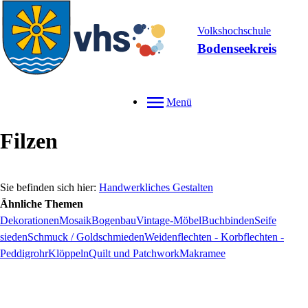
Volkshochschule
Bodenseekreis
Menü
Filzen
Handwerkliches Gestalten
Ähnliche Themen
Dekorationen
Mosaik
Bogenbau
Vintage-Möbel
Buchbinden
Seife
sieden
Schmuck / Goldschmieden
Weidenflechten - Korbflechten -
Peddigrohr
Klöppeln
Quilt und Patchwork
Makramee