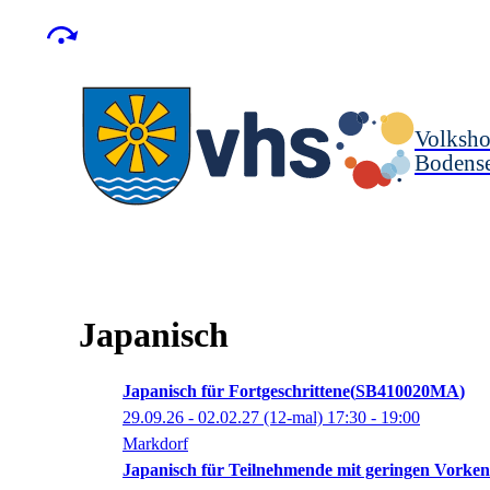
Volksho
Bodense
Japanisch
Japanisch für Fortgeschrittene
SB410020MA
29.09.26 - 02.02.27
(12-mal)
17:30
- 19:00
Markdorf
Japanisch für Teilnehmende mit geringen Vorken