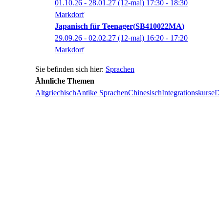
01.10.26 - 28.01.27
(12-mal)
17:30
- 18:30
Markdorf
Japanisch für Teenager
SB410022MA
29.09.26 - 02.02.27
(12-mal)
16:20
- 17:20
Markdorf
Sprachen
Ähnliche Themen
Altgriechisch
Antike Sprachen
Chinesisch
Integrationskurse
D