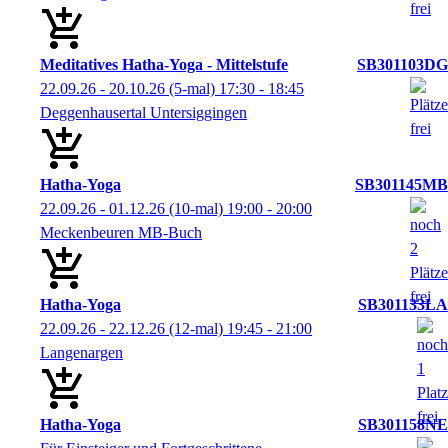
Meditatives Hatha-Yoga - Mittelstufe
SB301103DG
22.09.26 - 20.10.26
(5-mal)
17:30
- 18:45
Deggenhausertal Untersiggingen
Hatha-Yoga
SB301145MB
22.09.26 - 01.12.26
(10-mal)
19:00
- 20:00
Meckenbeuren MB-Buch
Hatha-Yoga
SB301133LA
22.09.26 - 22.12.26
(12-mal)
19:45
- 21:00
Langenargen
Hatha-Yoga
SB301158NE