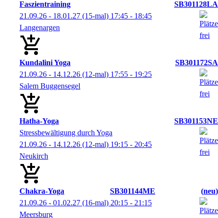
Faszientraining
SB301128LA
21.09.26 - 18.01.27
(15-mal)
17:45
- 18:45
Langenargen
Kundalini Yoga
SB301172SA
21.09.26 - 14.12.26
(12-mal)
17:55
- 19:25
Salem Buggensegel
Hatha-Yoga
SB301153NE
Stressbewältigung durch Yoga
21.09.26 - 14.12.26
(12-mal)
19:15
- 20:45
Neukirch
Chakra-Yoga
SB301144ME
neu
21.09.26 - 01.02.27
(16-mal)
20:15
- 21:15
Meersburg