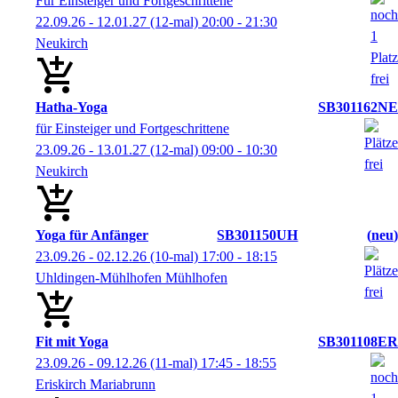
Für Einsteiger und Fortgeschrittene
22.09.26 - 12.01.27
(12-mal)
20:00
- 21:30
Neukirch
Hatha-Yoga
SB301162NE
für Einsteiger und Fortgeschrittene
23.09.26 - 13.01.27
(12-mal)
09:00
- 10:30
Neukirch
Yoga für Anfänger
SB301150UH
neu
23.09.26 - 02.12.26
(10-mal)
17:00
- 18:15
Uhldingen-Mühlhofen Mühlhofen
Fit mit Yoga
SB301108ER
23.09.26 - 09.12.26
(11-mal)
17:45
- 18:55
Eriskirch Mariabrunn