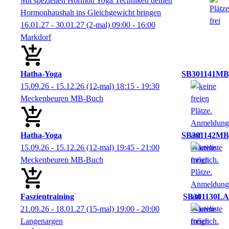
Mit speziellen Hormon Yoga Techniken deinen
Hormonhaushalt ins Gleichgewicht bringen
16.01.27 - 30.01.27
(2-mal)
09:00
- 16:00
Markdorf
Hatha-Yoga
SB301141MB
15.09.26 - 15.12.26
(12-mal)
18:15
- 19:30
Meckenbeuren MB-Buch
Hatha-Yoga
SB301142MB
15.09.26 - 15.12.26
(12-mal)
19:45
- 21:00
Meckenbeuren MB-Buch
Faszientraining
SB301130LA
21.09.26 - 18.01.27
(15-mal)
19:00
- 20:00
Langenargen