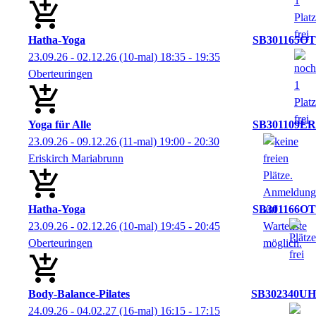
Hatha-Yoga
SB301165OT
23.09.26 - 02.12.26
(10-mal)
18:35
- 19:35
Oberteuringen
Yoga für Alle
SB301109ER
23.09.26 - 09.12.26
(11-mal)
19:00
- 20:30
Eriskirch Mariabrunn
Hatha-Yoga
SB301166OT
23.09.26 - 02.12.26
(10-mal)
19:45
- 20:45
Oberteuringen
Body-Balance-Pilates
SB302340UH
24.09.26 - 04.02.27
(16-mal)
16:15
- 17:15