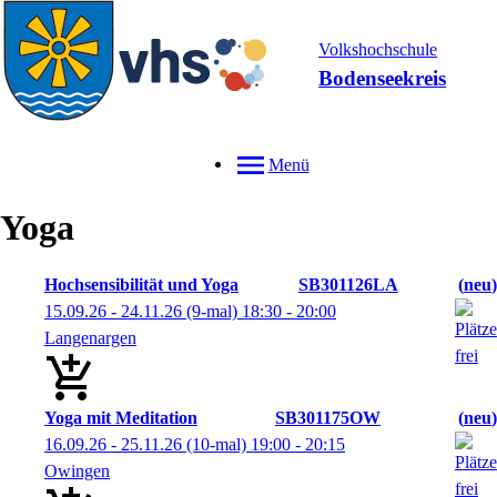
Volkshochschule
Bodenseekreis
Menü
Yoga
Hochsensibilität und Yoga
SB301126LA
neu
15.09.26 - 24.11.26
(9-mal)
18:30
- 20:00
Langenargen
Yoga mit Meditation
SB301175OW
neu
16.09.26 - 25.11.26
(10-mal)
19:00
- 20:15
Owingen