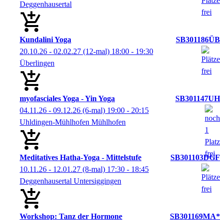
Deggenhausertal
Kundalini Yoga
SB301186ÜB
20.10.26 - 02.02.27
(12-mal)
18:00
- 19:30
Überlingen
myofasciales Yoga - Yin Yoga
SB301147UH
04.11.26 - 09.12.26
(6-mal)
19:00
- 20:15
Uhldingen-Mühlhofen Mühlhofen
Meditatives Hatha-Yoga - Mittelstufe
SB301103DGF
10.11.26 - 12.01.27
(8-mal)
17:30
- 18:45
Deggenhausertal Untersiggingen
Workshop: Tanz der Hormone
SB301169MA*