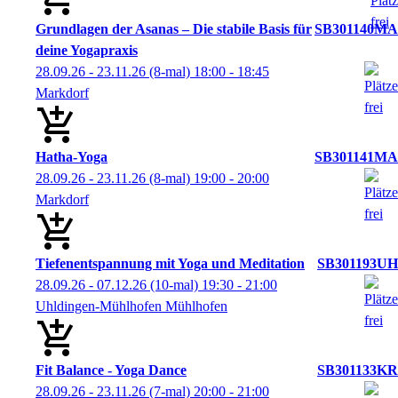
Grundlagen der Asanas – Die stabile Basis für
SB301140MA
deine Yogapraxis
28.09.26 - 23.11.26
(8-mal)
18:00
- 18:45
Markdorf
Hatha-Yoga
SB301141MA
28.09.26 - 23.11.26
(8-mal)
19:00
- 20:00
Markdorf
Tiefenentspannung mit Yoga und Meditation
SB301193UH
28.09.26 - 07.12.26
(10-mal)
19:30
- 21:00
Uhldingen-Mühlhofen Mühlhofen
Fit Balance - Yoga Dance
SB301133KR
28.09.26 - 23.11.26
(7-mal)
20:00
- 21:00