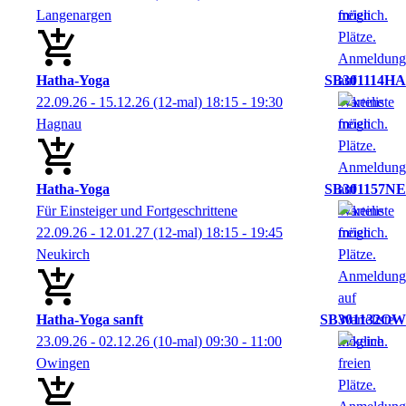
Langenargen
Hatha-Yoga
SB301114HA
22.09.26 - 15.12.26
(12-mal)
18:15
- 19:30
Hagnau
Hatha-Yoga
SB301157NE
Für Einsteiger und Fortgeschrittene
22.09.26 - 12.01.27
(12-mal)
18:15
- 19:45
Neukirch
Hatha-Yoga sanft
SB301132OW
23.09.26 - 02.12.26
(10-mal)
09:30
- 11:00
Owingen