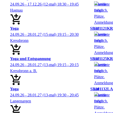
24.09.26 - 17.12.26
(12-mal)
18:30
- 19:45
Hagnau
Yoga
SB301121KR
24.09.26 - 28.01.27
(15-mal)
19:15
- 20:30
Kressbronn
Yoga und Entspannung
SB301125KR
24.09.26 - 28.01.27
(13-mal)
19:15
- 20:15
Kressbronn a. B.
Yoga
SB301132LA
24.09.26 - 28.01.27
(13-mal)
19:30
- 20:45
Langenargen