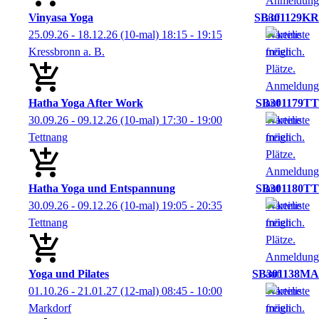
Vinyasa Yoga
SB301129KR
25.09.26 - 18.12.26
(10-mal)
18:15
- 19:15
Kressbronn a. B.
Hatha Yoga After Work
SB301179TT
30.09.26 - 09.12.26
(10-mal)
17:30
- 19:00
Tettnang
Hatha Yoga und Entspannung
SB301180TT
30.09.26 - 09.12.26
(10-mal)
19:05
- 20:35
Tettnang
Yoga und Pilates
SB301138MA
01.10.26 - 21.01.27
(12-mal)
08:45
- 10:00
Markdorf