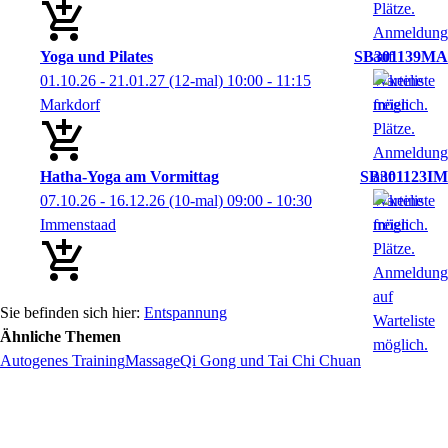
Yoga und Pilates
SB301139MA
01.10.26 - 21.01.27
(12-mal)
10:00
- 11:15
Markdorf
Hatha-Yoga am Vormittag
SB301123IM
07.10.26 - 16.12.26
(10-mal)
09:00
- 10:30
Immenstaad
Entspannung
Ähnliche Themen
Autogenes Training
Massage
Qi Gong und Tai Chi Chuan