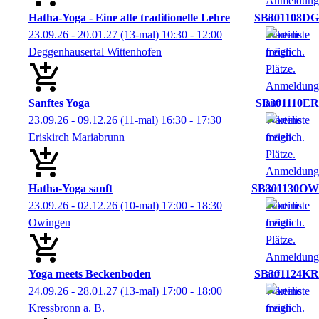
Hatha-Yoga - Eine alte traditionelle Lehre
SB301108DG
23.09.26 - 20.01.27
(13-mal)
10:30
- 12:00
Deggenhausertal Wittenhofen
Sanftes Yoga
SB301110ER
23.09.26 - 09.12.26
(11-mal)
16:30
- 17:30
Eriskirch Mariabrunn
Hatha-Yoga sanft
SB301130OW
23.09.26 - 02.12.26
(10-mal)
17:00
- 18:30
Owingen
Yoga meets Beckenboden
SB301124KR
24.09.26 - 28.01.27
(13-mal)
17:00
- 18:00
Kressbronn a. B.