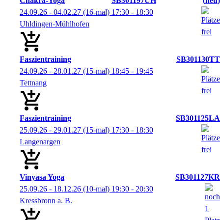
Chakra-Yoga
SB301197UH
neu
24.09.26 - 04.02.27
(16-mal)
17:30
- 18:30
Uhldingen-Mühlhofen
Faszientraining
SB301130TT
24.09.26 - 28.01.27
(15-mal)
18:45
- 19:45
Tettnang
Faszientraining
SB301125LA
25.09.26 - 29.01.27
(15-mal)
17:30
- 18:30
Langenargen
Vinyasa Yoga
SB301127KR
25.09.26 - 18.12.26
(10-mal)
19:30
- 20:30
Kressbronn a. B.