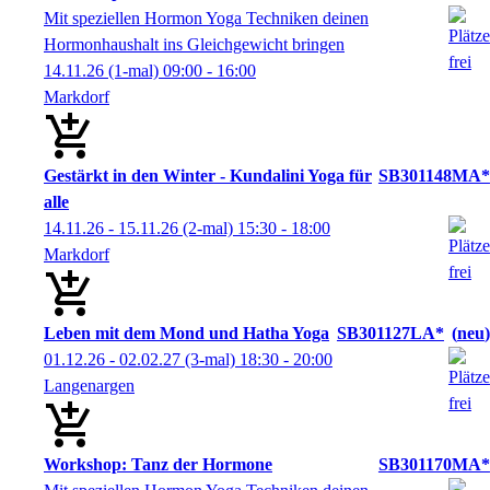
Mit speziellen Hormon Yoga Techniken deinen
Hormonhaushalt ins Gleichgewicht bringen
14.11.26
(1-mal)
09:00
- 16:00
Markdorf
Gestärkt in den Winter - Kundalini Yoga für
SB301148MA*
alle
14.11.26 - 15.11.26
(2-mal)
15:30
- 18:00
Markdorf
Leben mit dem Mond und Hatha Yoga
SB301127LA*
neu
01.12.26 - 02.02.27
(3-mal)
18:30
- 20:00
Langenargen
Workshop: Tanz der Hormone
SB301170MA*