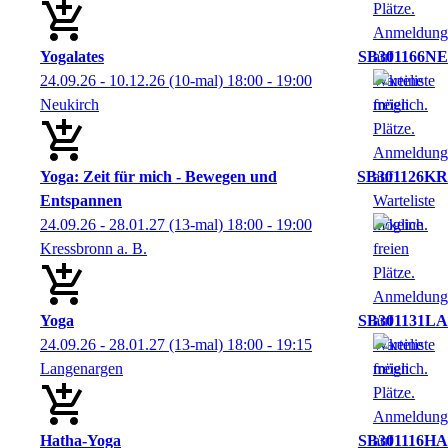
Yogalates
SB301166NE
24.09.26 - 10.12.26
(10-mal)
18:00
- 19:00
Neukirch
Yoga: Zeit für mich - Bewegen und
SB301126KR
Entspannen
24.09.26 - 28.01.27
(13-mal)
18:00
- 19:00
Kressbronn a. B.
Yoga
SB301131LA
24.09.26 - 28.01.27
(13-mal)
18:00
- 19:15
Langenargen
Hatha-Yoga
SB301116HA