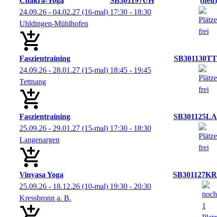
Chakra-Yoga
SB301197UH
neu
24.09.26 - 04.02.27
(16-mal)
17:30
- 18:30
Uhldingen-Mühlhofen
Faszientraining
SB301130TT
24.09.26 - 28.01.27
(15-mal)
18:45
- 19:45
Tettnang
Faszientraining
SB301125LA
25.09.26 - 29.01.27
(15-mal)
17:30
- 18:30
Langenargen
Vinyasa Yoga
SB301127KR
25.09.26 - 18.12.26
(10-mal)
19:30
- 20:30
Kressbronn a. B.