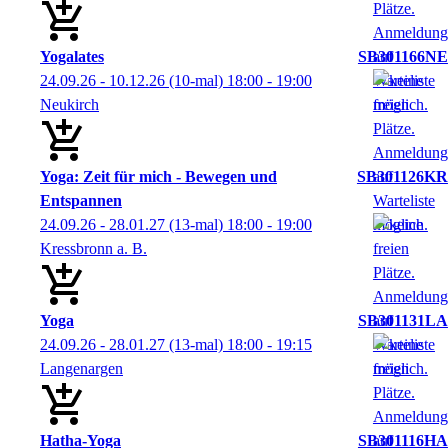
Yogalates
SB301166NE
24.09.26 - 10.12.26
(10-mal)
18:00
- 19:00
Neukirch
Yoga: Zeit für mich - Bewegen und
SB301126KR
Entspannen
24.09.26 - 28.01.27
(13-mal)
18:00
- 19:00
Kressbronn a. B.
Yoga
SB301131LA
24.09.26 - 28.01.27
(13-mal)
18:00
- 19:15
Langenargen
Hatha-Yoga
SB301116HA