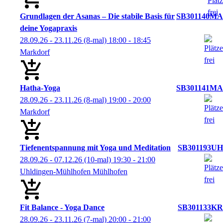
Grundlagen der Asanas – Die stabile Basis für
SB301140MA
deine Yogapraxis
28.09.26 - 23.11.26
(8-mal)
18:00
- 18:45
Markdorf
Hatha-Yoga
SB301141MA
28.09.26 - 23.11.26
(8-mal)
19:00
- 20:00
Markdorf
Tiefenentspannung mit Yoga und Meditation
SB301193UH
28.09.26 - 07.12.26
(10-mal)
19:30
- 21:00
Uhldingen-Mühlhofen Mühlhofen
Fit Balance - Yoga Dance
SB301133KR
28.09.26 - 23.11.26
(7-mal)
20:00
- 21:00