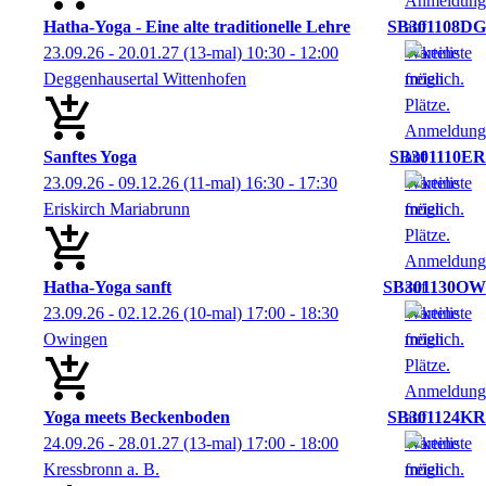
Hatha-Yoga - Eine alte traditionelle Lehre
SB301108DG
23.09.26 - 20.01.27
(13-mal)
10:30
- 12:00
Deggenhausertal Wittenhofen
Sanftes Yoga
SB301110ER
23.09.26 - 09.12.26
(11-mal)
16:30
- 17:30
Eriskirch Mariabrunn
Hatha-Yoga sanft
SB301130OW
23.09.26 - 02.12.26
(10-mal)
17:00
- 18:30
Owingen
Yoga meets Beckenboden
SB301124KR
24.09.26 - 28.01.27
(13-mal)
17:00
- 18:00
Kressbronn a. B.