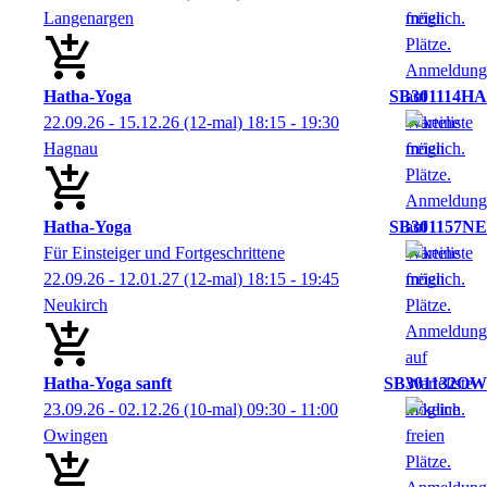
Langenargen
Hatha-Yoga
SB301114HA
22.09.26 - 15.12.26
(12-mal)
18:15
- 19:30
Hagnau
Hatha-Yoga
SB301157NE
Für Einsteiger und Fortgeschrittene
22.09.26 - 12.01.27
(12-mal)
18:15
- 19:45
Neukirch
Hatha-Yoga sanft
SB301132OW
23.09.26 - 02.12.26
(10-mal)
09:30
- 11:00
Owingen