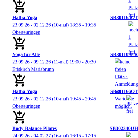
Hatha-Yoga
SB301165OT
23.09.26 - 02.12.26
(10-mal)
18:35
- 19:35
Oberteuringen
Yoga für Alle
SB301109ER
23.09.26 - 09.12.26
(11-mal)
19:00
- 20:30
Eriskirch Mariabrunn
Hatha-Yoga
SB301166OT
23.09.26 - 02.12.26
(10-mal)
19:45
- 20:45
Oberteuringen
Body-Balance-Pilates
SB302340UH
24.09.26 - 04.02.27
(16-mal)
16:15
- 17:15