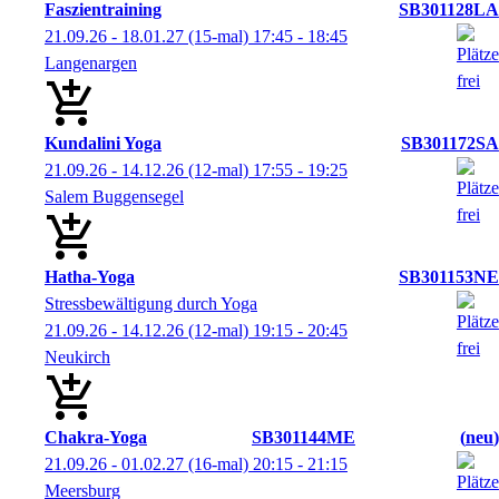
Faszientraining
SB301128LA
21.09.26 - 18.01.27
(15-mal)
17:45
- 18:45
Langenargen
Kundalini Yoga
SB301172SA
21.09.26 - 14.12.26
(12-mal)
17:55
- 19:25
Salem Buggensegel
Hatha-Yoga
SB301153NE
Stressbewältigung durch Yoga
21.09.26 - 14.12.26
(12-mal)
19:15
- 20:45
Neukirch
Chakra-Yoga
SB301144ME
neu
21.09.26 - 01.02.27
(16-mal)
20:15
- 21:15
Meersburg