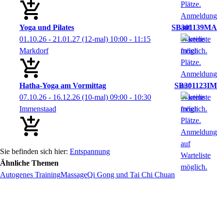
Yoga und Pilates
SB301139MA
01.10.26 - 21.01.27
(12-mal)
10:00
- 11:15
Markdorf
Hatha-Yoga am Vormittag
SB301123IM
07.10.26 - 16.12.26
(10-mal)
09:00
- 10:30
Immenstaad
Entspannung
Ähnliche Themen
Autogenes Training
Massage
Qi Gong und Tai Chi Chuan