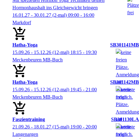
Mit speziellen Hormon Yoga Techniken deinen
Hormonhaushalt ins Gleichgewicht bringen
16.01.27 - 30.01.27
(2-mal)
09:00
- 16:00
Markdorf
Hatha-Yoga
SB301141MB
15.09.26 - 15.12.26
(12-mal)
18:15
- 19:30
Meckenbeuren MB-Buch
Hatha-Yoga
SB301142MB
15.09.26 - 15.12.26
(12-mal)
19:45
- 21:00
Meckenbeuren MB-Buch
Faszientraining
SB301130LA
21.09.26 - 18.01.27
(15-mal)
19:00
- 20:00
Langenargen