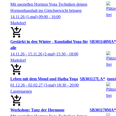
Mit speziellen Hormon Yoga Techniken deinen
Hormonhaushalt ins Gleichgewicht bringen
14.11.26
(1-mal)
09:00
- 16:00
Markdorf
Gestärkt in den Winter - Kundalini Yoga für
SB301148MA*
alle
14.11.26 - 15.11.26
(2-mal)
15:30
- 18:00
Markdorf
Leben mit dem Mond und Hatha Yoga
SB301127LA*
neu
01.12.26 - 02.02.27
(3-mal)
18:30
- 20:00
Langenargen
Workshop: Tanz der Hormone
SB301170MA*