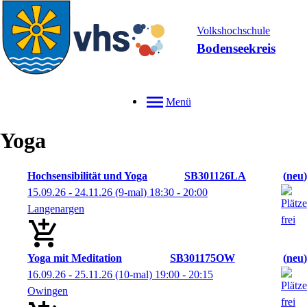
Volkshochschule
Bodenseekreis
Menü
Yoga
Hochsensibilität und Yoga
SB301126LA
neu
15.09.26 - 24.11.26
(9-mal)
18:30
- 20:00
Langenargen
Yoga mit Meditation
SB301175OW
neu
16.09.26 - 25.11.26
(10-mal)
19:00
- 20:15
Owingen