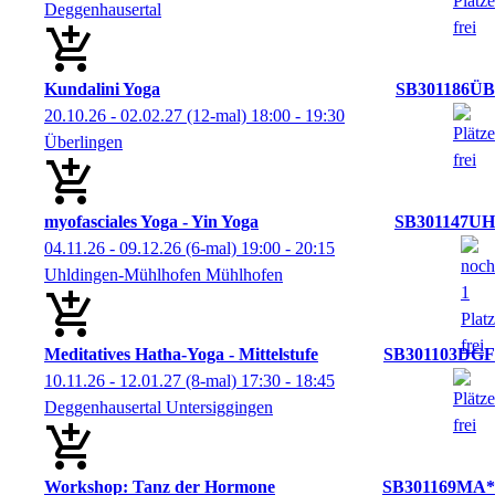
Deggenhausertal
Kundalini Yoga
SB301186ÜB
20.10.26 - 02.02.27
(12-mal)
18:00
- 19:30
Überlingen
myofasciales Yoga - Yin Yoga
SB301147UH
04.11.26 - 09.12.26
(6-mal)
19:00
- 20:15
Uhldingen-Mühlhofen Mühlhofen
Meditatives Hatha-Yoga - Mittelstufe
SB301103DGF
10.11.26 - 12.01.27
(8-mal)
17:30
- 18:45
Deggenhausertal Untersiggingen
Workshop: Tanz der Hormone
SB301169MA*