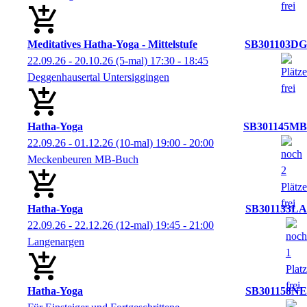
Meditatives Hatha-Yoga - Mittelstufe
SB301103DG
22.09.26 - 20.10.26
(5-mal)
17:30
- 18:45
Deggenhausertal Untersiggingen
Hatha-Yoga
SB301145MB
22.09.26 - 01.12.26
(10-mal)
19:00
- 20:00
Meckenbeuren MB-Buch
Hatha-Yoga
SB301133LA
22.09.26 - 22.12.26
(12-mal)
19:45
- 21:00
Langenargen
Hatha-Yoga
SB301158NE