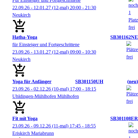
Für Einsteiger und Fortgeschrittene
22.09.26 - 12.01.27
(12-mal)
20:00
- 21:30
Neukirch
Hatha-Yoga
SB301162NE
für Einsteiger und Fortgeschrittene
23.09.26 - 13.01.27
(12-mal)
09:00
- 10:30
Neukirch
Yoga für Anfänger
SB301150UH
neu
23.09.26 - 02.12.26
(10-mal)
17:00
- 18:15
Uhldingen-Mühlhofen Mühlhofen
Fit mit Yoga
SB301108ER
23.09.26 - 09.12.26
(11-mal)
17:45
- 18:55
Eriskirch Mariabrunn