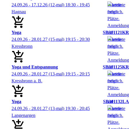
24.09.26 - 17.12.26
(12-mal)
18:30
- 19:45
Hagnau
Yoga
SB301121KR
24.09.26 - 28.01.27
(15-mal)
19:15
- 20:30
Kressbronn
Yoga und Entspannung
SB301125KR
24.09.26 - 28.01.27
(13-mal)
19:15
- 20:15
Kressbronn a. B.
Yoga
SB301132LA
24.09.26 - 28.01.27
(13-mal)
19:30
- 20:45
Langenargen