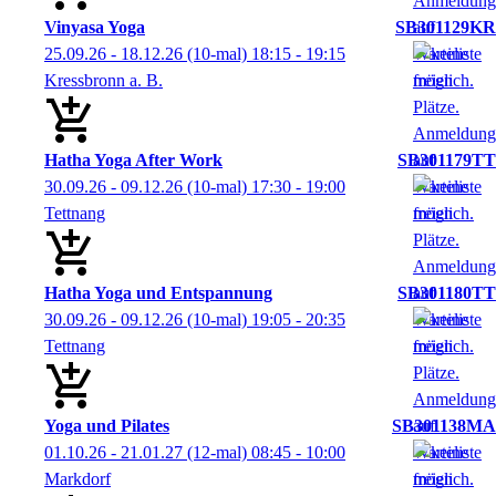
Vinyasa Yoga
SB301129KR
25.09.26 - 18.12.26
(10-mal)
18:15
- 19:15
Kressbronn a. B.
Hatha Yoga After Work
SB301179TT
30.09.26 - 09.12.26
(10-mal)
17:30
- 19:00
Tettnang
Hatha Yoga und Entspannung
SB301180TT
30.09.26 - 09.12.26
(10-mal)
19:05
- 20:35
Tettnang
Yoga und Pilates
SB301138MA
01.10.26 - 21.01.27
(12-mal)
08:45
- 10:00
Markdorf