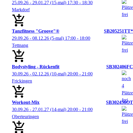
25.09.26 - 29.01.27
(15-mal)
17:30
- 18:30
Markdorf
Tanzfitness "Groove"®
SB205251TT*
29.09.26 - 08.12.26
(5-mal)
17:00
- 18:00
Tettnang
Bodystyling - Rückenfit
SB302406FC
30.09.26 - 02.12.26
(10-mal)
20:00
- 21:00
Frickingen
Workout-Mix
SB302456OT
30.09.26 - 27.01.27
(14-mal)
20:00
- 21:00
Oberteuringen