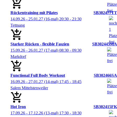
Rückentraining mit Pilates
SB302477TT
14.09.26 - 25.01.27
(16-mal)
20:30
- 21:30
Tettnang
Starker Rücken - flexible Faszien
SB302445MA
15.09.26 - 26.01.27
(17-mal)
08:30
- 09:30
Markdorf
Functional Full Body Workout
SB302466SA
16.09.26 - 27.01.27
(14-mal)
17:45
- 18:45
Salem Mittelstenweiler
Hot Iron
SB302415FK
17.09.26 - 17.12.26
(13-mal)
17:30
- 18:30