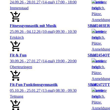
24.09.26 - 28.01.27
(14-mal)
17:00
- 18:00
Immenstaad
Fitnessgymnastik mit Musik
SB302403ER
25.09.26 - 04.12.26
(10-mal)
09:30
- 10:30
Eriskirch
Fit & Fun
SB302454OT
30.09.26 - 27.01.27
(14-mal)
19:00
- 20:00
Oberteuringen
Fit-Fun Funktionsgymnastik
SB302472TT
05.10.26 - 25.01.27
(13-mal)
08:30
- 09:30
Tettnang