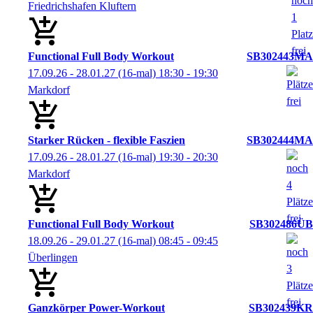
Friedrichshafen Kluftern
Functional Full Body Workout
SB302443MA
17.09.26 - 28.01.27
(16-mal)
18:30
- 19:30
Markdorf
Starker Rücken - flexible Faszien
SB302444MA
17.09.26 - 28.01.27
(16-mal)
19:30
- 20:30
Markdorf
Functional Full Body Workout
SB302486ÜB
18.09.26 - 29.01.27
(16-mal)
08:45
- 09:45
Überlingen
Ganzkörper Power-Workout
SB302439KR