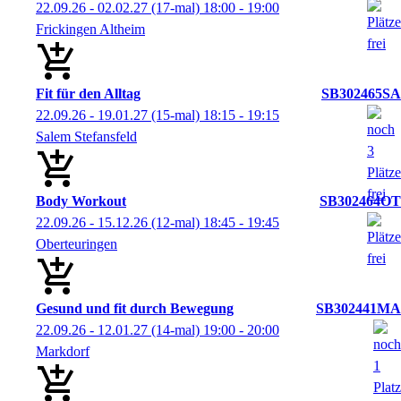
22.09.26 - 02.02.27
(17-mal)
18:00
- 19:00
Frickingen Altheim
Fit für den Alltag
SB302465SA
22.09.26 - 19.01.27
(15-mal)
18:15
- 19:15
Salem Stefansfeld
Body Workout
SB302464OT
22.09.26 - 15.12.26
(12-mal)
18:45
- 19:45
Oberteuringen
Gesund und fit durch Bewegung
SB302441MA
22.09.26 - 12.01.27
(14-mal)
19:00
- 20:00
Markdorf