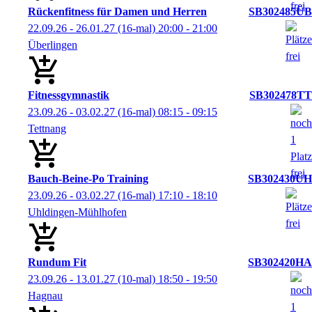
Rückenfitness für Damen und Herren
SB302485ÜB
22.09.26 - 26.01.27
(16-mal)
20:00
- 21:00
Überlingen
Fitnessgymnastik
SB302478TT
23.09.26 - 03.02.27
(16-mal)
08:15
- 09:15
Tettnang
Bauch-Beine-Po Training
SB302430UH
23.09.26 - 03.02.27
(16-mal)
17:10
- 18:10
Uhldingen-Mühlhofen
Rundum Fit
SB302420HA
23.09.26 - 13.01.27
(10-mal)
18:50
- 19:50
Hagnau