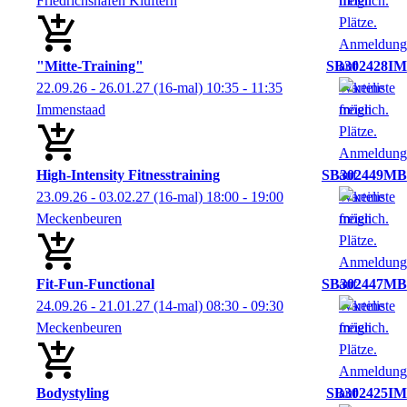
Friedrichshafen Kluftern
"Mitte-Training"
SB302428IM
22.09.26 - 26.01.27
(16-mal)
10:35
- 11:35
Immenstaad
High-Intensity Fitnesstraining
SB302449MB
23.09.26 - 03.02.27
(16-mal)
18:00
- 19:00
Meckenbeuren
Fit-Fun-Functional
SB302447MB
24.09.26 - 21.01.27
(14-mal)
08:30
- 09:30
Meckenbeuren
Bodystyling
SB302425IM