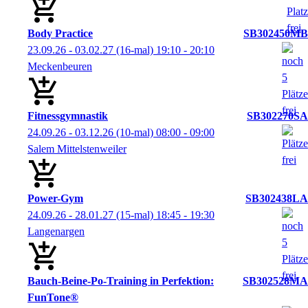
Body Practice
SB302450MB
23.09.26 - 03.02.27
(16-mal)
19:10
- 20:10
Meckenbeuren
Fitnessgymnastik
SB302270SA
24.09.26 - 03.12.26
(10-mal)
08:00
- 09:00
Salem Mittelstenweiler
Power-Gym
SB302438LA
24.09.26 - 28.01.27
(15-mal)
18:45
- 19:30
Langenargen
Bauch-Beine-Po-Training in Perfektion:
SB302528MA
FunTone®