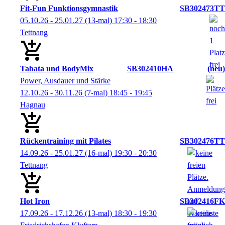
Fit-Fun Funktionsgymnastik
SB302473TT
05.10.26 - 25.01.27
(13-mal)
17:30
- 18:30
Tettnang
Tabata und BodyMix
SB302410HA
neu
Power, Ausdauer und Stärke
12.10.26 - 30.11.26
(7-mal)
18:45
- 19:45
Hagnau
Rückentraining mit Pilates
SB302476TT
14.09.26 - 25.01.27
(16-mal)
19:30
- 20:30
Tettnang
Hot Iron
SB302416FK
17.09.26 - 17.12.26
(13-mal)
18:30
- 19:30