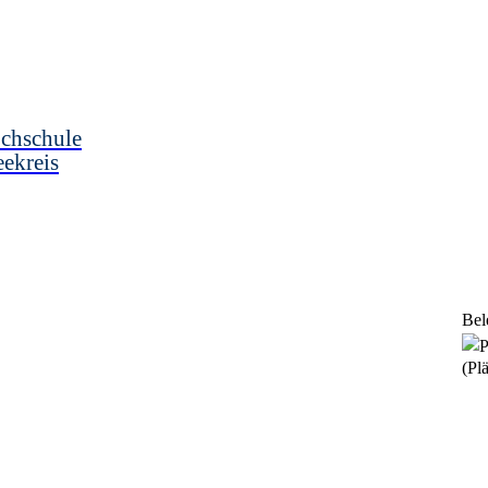
chschule
ekreis
Bel
(Plä