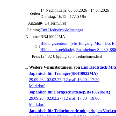
14 Nachmittage, 03.03.2026 - 14.07.2026
Zeiten
Dienstag, 16:15 - 17:15 Uhr
Anzahl
14 Termin(e)
Leitung
Emi Hedtstück-Mitsunaga
Nummer
RB410022MA
Bildungszentrum, (vhs-Eingang: Mo. - Do. Ei
Ort
Bibliotheksgebäude)
,
Ensisheimer Str. 30, 88
Preis
124,32 € (gültig ab 5 Teilnehmenden)
Weitere Veranstaltungen von
Emi
Hedtstück-Mit
Japanisch für Teenager
SB410022MA
29.09.26 - 02.02.27
(12-mal)
16:20
- 17:20
Markdorf
Japanisch für Fortgeschrittene
SB410020MA
29.09.26 - 02.02.27
(12-mal)
17:30
- 19:00
Markdorf
Japanisch für Teilnehmende mit geringen Vorken