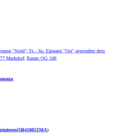
ngang "Nord"; Fr. - So. Eingang "Ost" gegenüber dem
677 Markdorf
,
Raum: OG 348
sunaga
ntnissen
SB410021MA