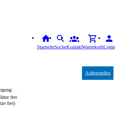
Startseite
Suche
Kontakt
Warenkorb
Login
Außenstellen
egung:
tze frei)