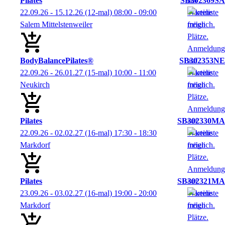
Pilates
SB302369SA
22.09.26 - 15.12.26
(12-mal)
08:00
- 09:00
Salem Mittelstenweiler
BodyBalancePilates®
SB302353NE
22.09.26 - 26.01.27
(15-mal)
10:00
- 11:00
Neukirch
Pilates
SB302330MA
22.09.26 - 02.02.27
(16-mal)
17:30
- 18:30
Markdorf
Pilates
SB302321MA
23.09.26 - 03.02.27
(16-mal)
19:00
- 20:00
Markdorf