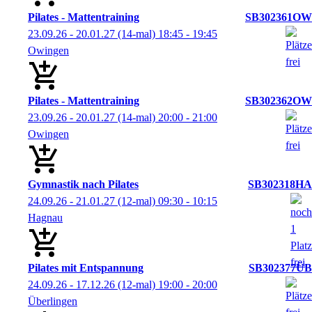
Pilates - Mattentraining
SB302361OW
23.09.26 - 20.01.27
(14-mal)
18:45
- 19:45
Owingen
Pilates - Mattentraining
SB302362OW
23.09.26 - 20.01.27
(14-mal)
20:00
- 21:00
Owingen
Gymnastik nach Pilates
SB302318HA
24.09.26 - 21.01.27
(12-mal)
09:30
- 10:15
Hagnau
Pilates mit Entspannung
SB302377ÜB
24.09.26 - 17.12.26
(12-mal)
19:00
- 20:00
Überlingen