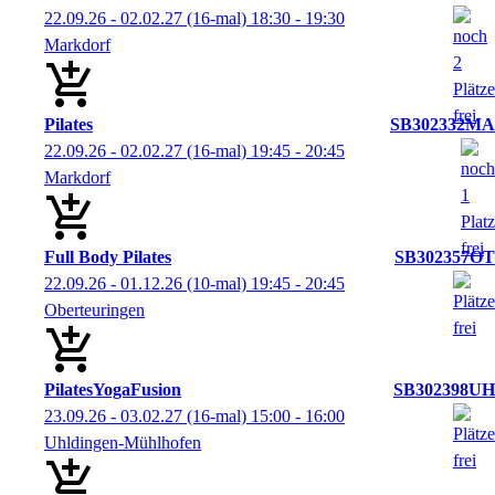
22.09.26 - 02.02.27
(16-mal)
18:30
- 19:30
Markdorf
Pilates
SB302332MA
22.09.26 - 02.02.27
(16-mal)
19:45
- 20:45
Markdorf
Full Body Pilates
SB302357OT
22.09.26 - 01.12.26
(10-mal)
19:45
- 20:45
Oberteuringen
PilatesYogaFusion
SB302398UH
23.09.26 - 03.02.27
(16-mal)
15:00
- 16:00
Uhldingen-Mühlhofen