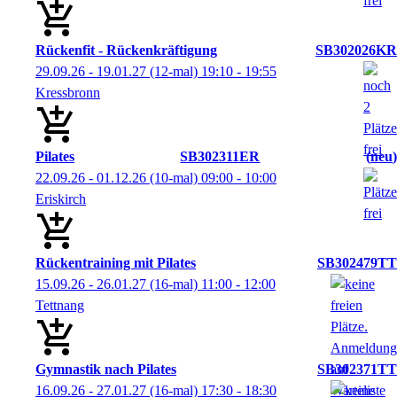
Rückenfit - Rückenkräftigung
SB302026KR
29.09.26 - 19.01.27
(12-mal)
19:10
- 19:55
Kressbronn
Pilates
SB302311ER
neu
22.09.26 - 01.12.26
(10-mal)
09:00
- 10:00
Eriskirch
Rückentraining mit Pilates
SB302479TT
15.09.26 - 26.01.27
(16-mal)
11:00
- 12:00
Tettnang
Gymnastik nach Pilates
SB302371TT
16.09.26 - 27.01.27
(16-mal)
17:30
- 18:30