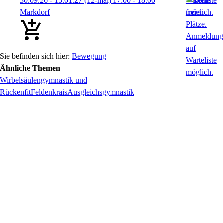
30.09.26 - 13.01.27
(12-mal)
17:00
- 18:00
Markdorf
Bewegung
Ähnliche Themen
Wirbelsäulengymnastik und
Rückenfit
Feldenkrais
Ausgleichsgymnastik