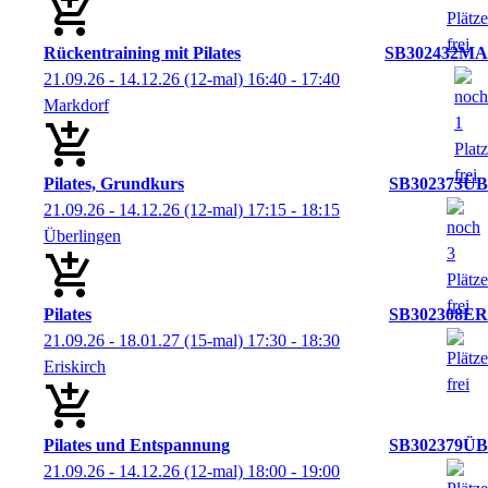
Rückentraining mit Pilates
SB302432MA
21.09.26 - 14.12.26
(12-mal)
16:40
- 17:40
Markdorf
Pilates, Grundkurs
SB302373ÜB
21.09.26 - 14.12.26
(12-mal)
17:15
- 18:15
Überlingen
Pilates
SB302308ER
21.09.26 - 18.01.27
(15-mal)
17:30
- 18:30
Eriskirch
Pilates und Entspannung
SB302379ÜB
21.09.26 - 14.12.26
(12-mal)
18:00
- 19:00