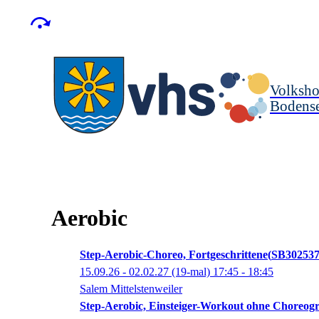
Volksho
Bodense
Aerobic
Step-Aerobic-Choreo, Fortgeschrittene
SB30253
15.09.26 - 02.02.27
(19-mal)
17:45
- 18:45
Salem Mittelstenweiler
Step-Aerobic, Einsteiger-Workout ohne Choreogr