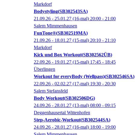
Markdorf
Bodystyling
SB302543SA
21.09.26 - 25.01.27
(16-mal)
20:00
- 21:00
Salem Mimmenhausen
FunTone®
SB302519MA
21.09.26 - 18.01.27
(15-mal)
20:10
- 21:10
Markdorf
Kick und Box Workout
SB302562ÜB
22.09.26 - 19.01.27
(15-mal)
17:45
- 18:45
Überlingen
Workout for everyBody (Wellpass)
SB302546SA
22.09.26 - 02.02.27
(17-mal)
19:30
- 20:30
Salem Stefansfeld
Body Workout
SB302506DG
24.09.26 - 28.01.27
(13-mal)
08:00
- 09:15
Deggenhausertal Wittenhofen
Step-Aerobic-Workout
SB302544SA
24.09.26 - 28.01.27
(16-mal)
18:00
- 19:00
Salem Mimmenhausen