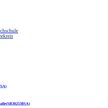
chschule
ekreis
7SA
afie
SB302538SA