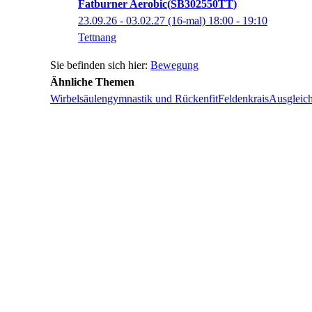
Fatburner Aerobic
SB302550TT
23.09.26 - 03.02.27
(16-mal)
18:00
- 19:10
Tettnang
Bewegung
Ähnliche Themen
Wirbelsäulengymnastik und Rückenfit
Feldenkrais
Ausgleic