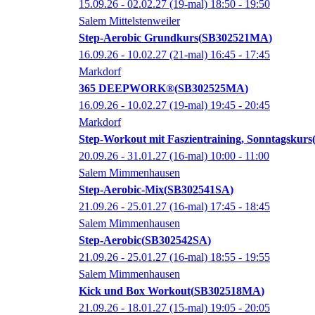
15.09.26 - 02.02.27
(19-mal)
18:50
- 19:50
Salem Mittelstenweiler
Step-Aerobic Grundkurs
SB302521MA
16.09.26 - 10.02.27
(21-mal)
16:45
- 17:45
Markdorf
365 DEEPWORK®
SB302525MA
16.09.26 - 10.02.27
(19-mal)
19:45
- 20:45
Markdorf
Step-Workout mit Faszientraining, Sonntagskurs
20.09.26 - 31.01.27
(16-mal)
10:00
- 11:00
Salem Mimmenhausen
Step-Aerobic-Mix
SB302541SA
21.09.26 - 25.01.27
(16-mal)
17:45
- 18:45
Salem Mimmenhausen
Step-Aerobic
SB302542SA
21.09.26 - 25.01.27
(16-mal)
18:55
- 19:55
Salem Mimmenhausen
Kick und Box Workout
SB302518MA
21.09.26 - 18.01.27
(15-mal)
19:05
- 20:05