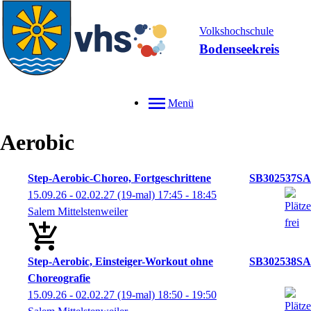
Volkshochschule
Bodenseekreis
Menü
Aerobic
Step-Aerobic-Choreo, Fortgeschrittene
SB302537SA
15.09.26 - 02.02.27
(19-mal)
17:45
- 18:45
Salem Mittelstenweiler
Step-Aerobic, Einsteiger-Workout ohne
SB302538SA
Choreografie
15.09.26 - 02.02.27
(19-mal)
18:50
- 19:50