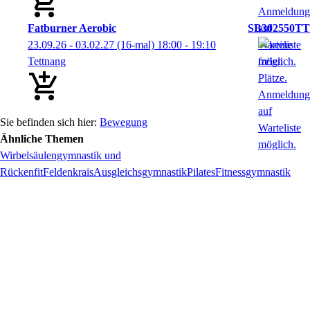
Fatburner Aerobic
SB302550TT
23.09.26 - 03.02.27
(16-mal)
18:00
- 19:10
Tettnang
Bewegung
Ähnliche Themen
Wirbelsäulengymnastik und
Rückenfit
Feldenkrais
Ausgleichsgymnastik
Pilates
Fitnessgymnastik