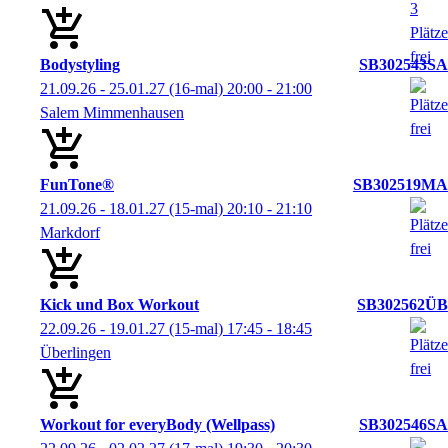
Bodystyling
SB302543SA
21.09.26 - 25.01.27
(16-mal)
20:00
- 21:00
Salem Mimmenhausen
FunTone®
SB302519MA
21.09.26 - 18.01.27
(15-mal)
20:10
- 21:10
Markdorf
Kick und Box Workout
SB302562ÜB
22.09.26 - 19.01.27
(15-mal)
17:45
- 18:45
Überlingen
Workout for everyBody (Wellpass)
SB302546SA