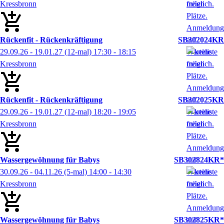
Kressbronn
Rückenfit - Rückenkräftigung
SB302024KR
29.09.26 - 19.01.27
(12-mal)
17:30
- 18:15
Kressbronn
Rückenfit - Rückenkräftigung
SB302025KR
29.09.26 - 19.01.27
(12-mal)
18:20
- 19:05
Kressbronn
Wassergewöhnung für Babys
SB302824KR*
30.09.26 - 04.11.26
(5-mal)
14:00
- 14:30
Kressbronn
Wassergewöhnung für Babys
SB302825KR*