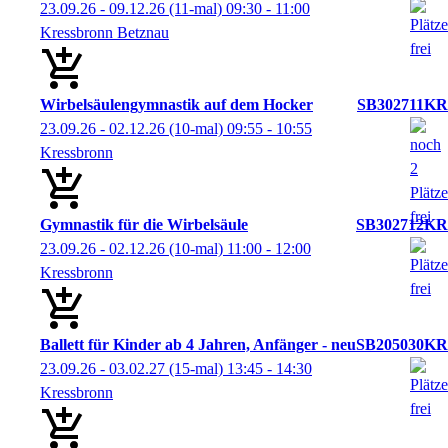
23.09.26 - 09.12.26
(11-mal)
09:30
- 11:00
Kressbronn Betznau
Wirbelsäulengymnastik auf dem Hocker
SB302711KR
23.09.26 - 02.12.26
(10-mal)
09:55
- 10:55
Kressbronn
Gymnastik für die Wirbelsäule
SB302712KR
23.09.26 - 02.12.26
(10-mal)
11:00
- 12:00
Kressbronn
Ballett für Kinder ab 4 Jahren, Anfänger - neu
SB205030KR
23.09.26 - 03.02.27
(15-mal)
13:45
- 14:30
Kressbronn