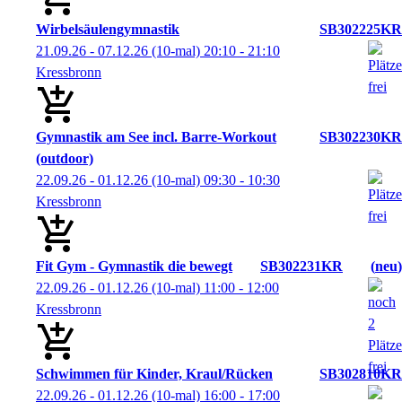
Wirbelsäulengymnastik
SB302225KR
21.09.26 - 07.12.26
(10-mal)
20:10
- 21:10
Kressbronn
Gymnastik am See incl. Barre-Workout
SB302230KR
(outdoor)
22.09.26 - 01.12.26
(10-mal)
09:30
- 10:30
Kressbronn
Fit Gym - Gymnastik die bewegt
SB302231KR
neu
22.09.26 - 01.12.26
(10-mal)
11:00
- 12:00
Kressbronn
Schwimmen für Kinder, Kraul/Rücken
SB302810KR
22.09.26 - 01.12.26
(10-mal)
16:00
- 17:00