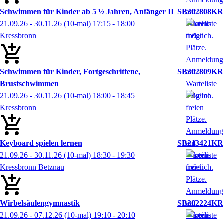
Schwimmen für Kinder ab 5 ½ Jahren, Anfänger II
SB302808KR
21.09.26 - 30.11.26
(10-mal)
17:15
- 18:00
Kressbronn
Schwimmen für Kinder, Fortgeschrittene,
SB302809KR
Brustschwimmen
21.09.26 - 30.11.26
(10-mal)
18:00
- 18:45
Kressbronn
Keyboard spielen lernen
SB213421KR
21.09.26 - 30.11.26
(10-mal)
18:30
- 19:30
Kressbronn Betznau
Wirbelsäulengymnastik
SB302224KR
21.09.26 - 07.12.26
(10-mal)
19:10
- 20:10