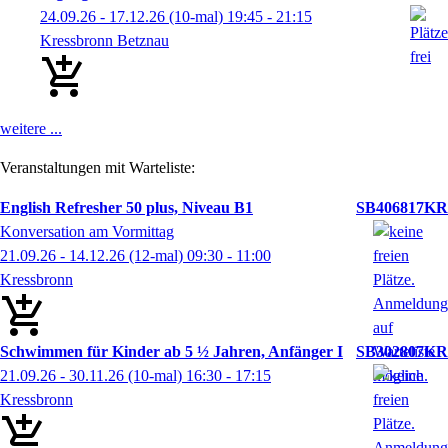
24.09.26 - 17.12.26
(10-mal)
19:45
- 21:15
Kressbronn Betznau
weitere ...
Veranstaltungen mit Warteliste:
English Refresher 50 plus, Niveau B1
SB406817KR
Konversation am Vormittag
21.09.26 - 14.12.26
(12-mal)
09:30
- 11:00
Kressbronn
Schwimmen für Kinder ab 5 ½ Jahren, Anfänger I
SB302807KR
21.09.26 - 30.11.26
(10-mal)
16:30
- 17:15
Kressbronn