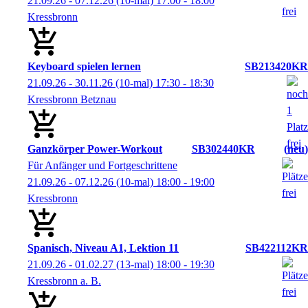
21.09.26 - 07.12.26
(10-mal)
17:00
- 18:00
Kressbronn
Keyboard spielen lernen
SB213420KR
21.09.26 - 30.11.26
(10-mal)
17:30
- 18:30
Kressbronn Betznau
Ganzkörper Power-Workout
SB302440KR
neu
Für Anfänger und Fortgeschrittene
21.09.26 - 07.12.26
(10-mal)
18:00
- 19:00
Kressbronn
Spanisch, Niveau A1, Lektion 11
SB422112KR
21.09.26 - 01.02.27
(13-mal)
18:00
- 19:30
Kressbronn a. B.