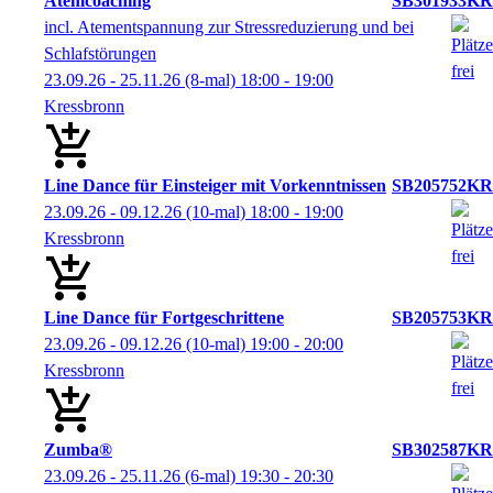
Atemcoaching
SB301933KR
incl. Atementspannung zur Stressreduzierung und bei
Schlafstörungen
23.09.26 - 25.11.26
(8-mal)
18:00
- 19:00
Kressbronn
Line Dance für Einsteiger mit Vorkenntnissen
SB205752KR
23.09.26 - 09.12.26
(10-mal)
18:00
- 19:00
Kressbronn
Line Dance für Fortgeschrittene
SB205753KR
23.09.26 - 09.12.26
(10-mal)
19:00
- 20:00
Kressbronn
Zumba®
SB302587KR
23.09.26 - 25.11.26
(6-mal)
19:30
- 20:30