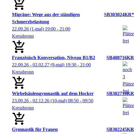
Migräne: Wege aus der ständigen
SB303024KR*
Schmerzbelastung
22.09.26
(1-mal)
19:00
- 21:00
Kressbronn
Französisch Konversation, Niveau B1/B2
SB408716KR
22.09.26 - 02.02.27
(9-mal)
19:30
- 21:00
Kressbronn
Wirbelsäulengymnastik auf dem Hocker
SB302710KR
23.09.26 - 02.12.26
(10-mal)
08:50
- 09:50
Kressbronn
Gymnastik für Frauen
SB302245KR