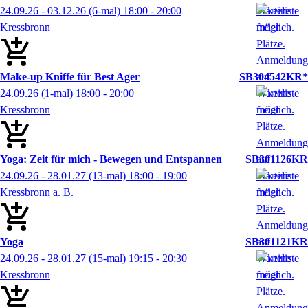
24.09.26 - 03.12.26
(6-mal)
18:00
- 20:00
Kressbronn
Make-up Kniffe für Best Ager
SB304542KR*
24.09.26
(1-mal)
18:00
- 20:00
Kressbronn
Yoga: Zeit für mich - Bewegen und Entspannen
SB301126KR
24.09.26 - 28.01.27
(13-mal)
18:00
- 19:00
Kressbronn a. B.
Yoga
SB301121KR
24.09.26 - 28.01.27
(15-mal)
19:15
- 20:30
Kressbronn