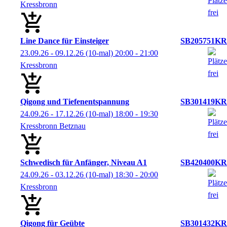
Kressbronn
Line Dance für Einsteiger
SB205751KR
23.09.26 - 09.12.26
(10-mal)
20:00
- 21:00
Kressbronn
Qigong und Tiefenentspannung
SB301419KR
24.09.26 - 17.12.26
(10-mal)
18:00
- 19:30
Kressbronn Betznau
Schwedisch für Anfänger, Niveau A1
SB420400KR
24.09.26 - 03.12.26
(10-mal)
18:30
- 20:00
Kressbronn
Qigong für Geübte
SB301432KR