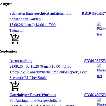
August
Schmetterlinge geschützt aufziehen im
RB104096KR*
naturnahen Garten
15.08.26
(1-mal)
14:00
- 17:00
Tettnang
September
Atemcoaching
SB301932KR
21.09.26 - 02.11.26
(6-mal)
10:00
- 11:00
Treffpunkt: Konzertmuschel im Schlösslepark, Ecke
Seestraße/Maîcher Straße
Ganzkörper Power-Workout
SB302439KR
Für Anfänger und Fortgeschrittene