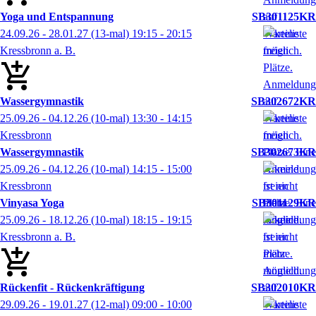
Yoga und Entspannung
SB301125KR
24.09.26 - 28.01.27
(13-mal)
19:15
- 20:15
Kressbronn a. B.
Wassergymnastik
SB302672KR
25.09.26 - 04.12.26
(10-mal)
13:30
- 14:15
Kressbronn
Wassergymnastik
SB302673KR
25.09.26 - 04.12.26
(10-mal)
14:15
- 15:00
Kressbronn
Vinyasa Yoga
SB301129KR
25.09.26 - 18.12.26
(10-mal)
18:15
- 19:15
Kressbronn a. B.
Rückenfit - Rückenkräftigung
SB302010KR
29.09.26 - 19.01.27
(12-mal)
09:00
- 10:00