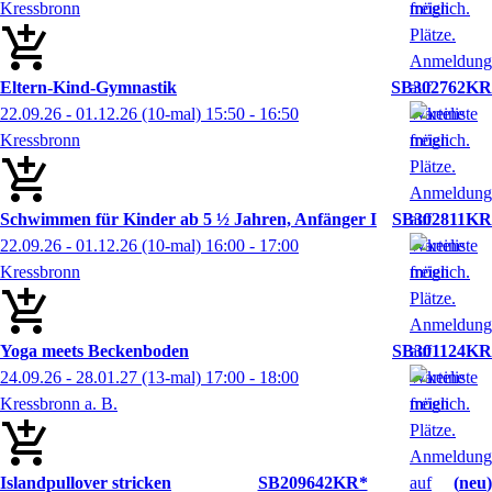
Kressbronn
Eltern-Kind-Gymnastik
SB302762KR
22.09.26 - 01.12.26
(10-mal)
15:50
- 16:50
Kressbronn
Schwimmen für Kinder ab 5 ½ Jahren, Anfänger I
SB302811KR
22.09.26 - 01.12.26
(10-mal)
16:00
- 17:00
Kressbronn
Yoga meets Beckenboden
SB301124KR
24.09.26 - 28.01.27
(13-mal)
17:00
- 18:00
Kressbronn a. B.
Islandpullover stricken
SB209642KR*
neu