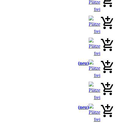
neu
neu