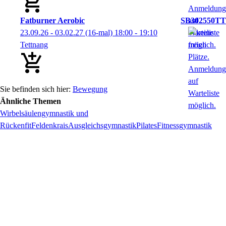
Fatburner Aerobic
SB302550TT
23.09.26 - 03.02.27
(16-mal)
18:00
- 19:10
Tettnang
Bewegung
Ähnliche Themen
Wirbelsäulengymnastik und
Rückenfit
Feldenkrais
Ausgleichsgymnastik
Pilates
Fitnessgymnastik