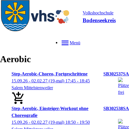
Volkshochschule
Bodenseekreis
Menü
Aerobic
Step-Aerobic-Choreo, Fortgeschrittene
SB302537SA
15.09.26 - 02.02.27
(19-mal)
17:45
- 18:45
Salem Mittelstenweiler
Step-Aerobic, Einsteiger-Workout ohne
SB302538SA
Choreografie
15.09.26 - 02.02.27
(19-mal)
18:50
- 19:50