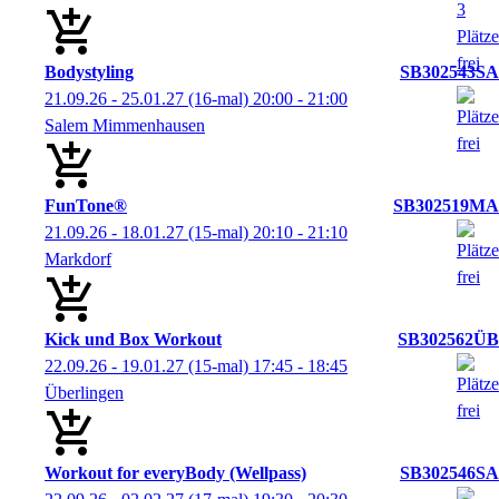
Bodystyling
SB302543SA
21.09.26 - 25.01.27
(16-mal)
20:00
- 21:00
Salem Mimmenhausen
FunTone®
SB302519MA
21.09.26 - 18.01.27
(15-mal)
20:10
- 21:10
Markdorf
Kick und Box Workout
SB302562ÜB
22.09.26 - 19.01.27
(15-mal)
17:45
- 18:45
Überlingen
Workout for everyBody (Wellpass)
SB302546SA