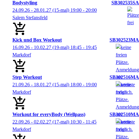
Bodystyling
SB302535SA
24.09.26 - 28.01.27
(15-mal)
19:00
- 20:00
Salem Stefansfeld
Kick und Box Workout
SB302523MA
16.09.26 - 10.02.27
(19-mal)
18:45
- 19:45
Markdorf
Step Workout
SB302516MA
21.09.26 - 18.01.27
(15-mal)
18:00
- 19:00
Markdorf
Workout for everyBody (Wellpass)
SB302510MA
22.09.26 - 02.02.27
(17-mal)
10:30
- 11:45
Markdorf